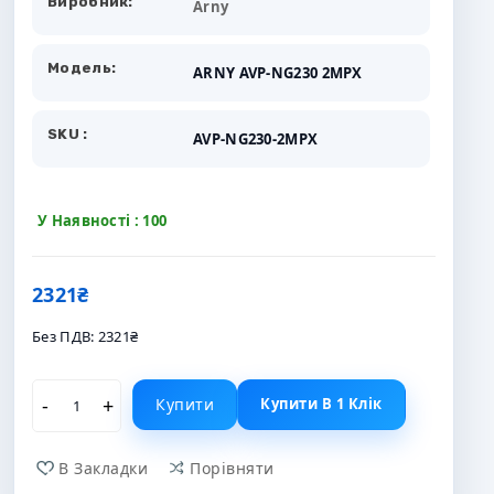
Виробник:
Arny
Модель:
ARNY AVP-NG230 2MPX
SKU :
AVP-NG230-2MPX
У Наявності : 100
2321₴
Без ПДВ:
2321₴
Купити
Купити В 1 Клік
В Закладки
Порівняти