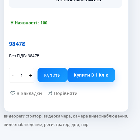
У Наявності : 100
9847₴
Без ПДВ:
9847₴
Купити
Купити В 1 Клік
В Закладки
Порівняти
видеорегистратор
,
видеокамера
,
камера видеонаблюдения
,
видеонаблюдение
,
регистратор
,
двр
,
нвр