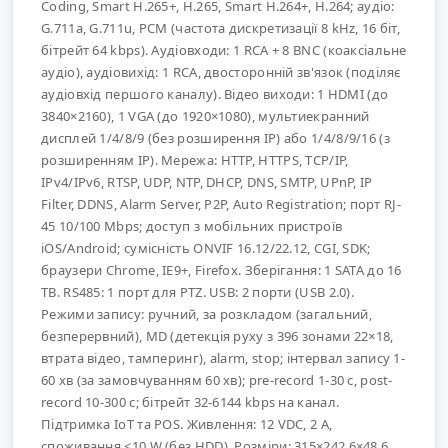
Coding, Smart H.265+, H.265, Smart H.264+, H.264; аудіо:
G.711a, G.711u, PCM (частота дискретизації 8 kHz, 16 біт,
бітрейт 64 kbps). Аудіовходи: 1 RCA + 8 BNC (коаксіальне
аудіо), аудіовихід: 1 RCA, двосторонній зв'язок (поділяє
аудіовхід першого каналу). Відео виходи: 1 HDMI (до
3840×2160), 1 VGA (до 1920×1080), мультиекранний
дисплей 1/4/8/9 (без розширення IP) або 1/4/8/9/16 (з
розширенням IP). Мережа: HTTP, HTTPS, TCP/IP,
IPv4/IPv6, RTSP, UDP, NTP, DHCP, DNS, SMTP, UPnP, IP
Filter, DDNS, Alarm Server, P2P, Auto Registration; порт RJ-
45 10/100 Mbps; доступ з мобільних пристроїв
iOS/Android; сумісність ONVIF 16.12/22.12, CGI, SDK;
браузери Chrome, IE9+, Firefox. Зберігання: 1 SATA до 16
TB. RS485: 1 порт для PTZ. USB: 2 порти (USB 2.0).
Режими запису: ручний, за розкладом (загальний,
безперервний), MD (детекція руху з 396 зонами 22×18,
втрата відео, тамперинг), alarm, stop; інтервал запису 1-
60 хв (за замовчуванням 60 хв); pre-record 1-30 с, post-
record 10-300 с; бітрейт 32-6144 kbps на канал.
Підтримка IoT та POS. Живлення: 12 VDC, 2 A,
споживання <10 W (без HDD). Розміри: 315×242.6×48.6