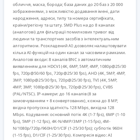
обличчя, маска, борода; база даних до 20 баз з 20 000
зображеннями, з можливістю додавання імені, дати
народження, адреси, типу та номера сертифіката,
країни/регіону та штату. SMD Plus на до 8 каналах
(аналогові) для фільтрації помилкових тривог від
людини та транспортних засобів з інтелектуальним
алгоритмом. Розкладений AI: дозволяє налаштовувати
кілька AI-функцій на один канал за часовими рамками.
Аналогові входи: 8 каналів BNC з автоматичним
виявленням для HDCVI (4K, 6MP, 5MP, 4MP, 1080p@25/30
fps, 720p@50/60 fps, 720p@25/30 fps), AHD (4K, 5MP, 4MP,
3MP, 1080p@25/30 fps, 720p@25/30 fps), TVI (4K, 5MP,
4MP, 3MP, 1080p@25/30 fps, 720p@25/30 fps), CVBS
(PAL/NTSC). IP-камери: до 16 каналів (8 за
замовчуванням + 8 конвертованих), кожна до 8 MP,
вхідна пропускна здатність 128 Mbps, вихідна 128
Mbps. Кодування: основний потік 4K (1-7 fps), 6MP (1-10
fps), 5MP (1-12 fps), 4K-N/4MP/3MP (1-15 fps), 4M-
N/1080p/720p/960H/D1/CIF (1-25/30 fps); субпотік 960H
(1-15 fps), D1/CIF (1-25/30 fps). Компресія відео: AI