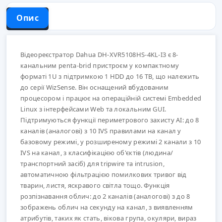
Опис
Відеореєстратор Dahua DH-XVR5108HS-4KL-I3 є 8-
канальним penta-brid пристроєм у компактному
форматі 1U з підтримкою 1 HDD до 16 TB, що належить
до серії WizSense. Він оснащений вбудованим
процесором і працює на операційній системі Embedded
Linux з інтерфейсами Web та локальним GUI.
Підтримуються функції периметрового захисту AI: до 8
каналів (аналогові) з 10 IVS правилами на канал у
базовому режимі, у розширеному режимі 2 канали з 10
IVS на канал, з класифікацією об'єктів (людина/
транспортний засіб) для tripwire та intrusion,
автоматичною фільтрацією помилкових тривог від
тварин, листя, яскравого світла тощо. Функція
розпізнавання облич: до 2 каналів (аналогові) з до 8
зображень облич на секунду на канал, з виявленням
атрибутів, таких як стать, вікова група, окуляри, вираз