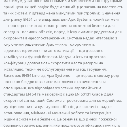
максимум, у заповнених стінами чи металевими конструкціями
приміщеннях цей радіус буде менший. (Це загальна властивість
таких систем, підтверджена минулими пристроями). Значення
для ринку EN54 Line відкриває для Ajax Systems новий сегмент
— повноцінні сертифіковані рішення пожежної безпеки для
середніх і великих об’єктів, поряд із існуючими продуктами для
охорони та видеоспостереження. Система надає інтеграцію з
існуючими рішеннями Ajax — як-от охоронними,
відеоспостереження чи автоматизації — що дозволяє
комбінувати функції безпеки. Модульність та простота
конфігурації дозволяють скоротити час та ресурси на
інсталяцію, технічне обслуговування й масштабування.
Висновок EN54 Line від Ajax Systems — це перша в своєму роді
повністю бездротова система пожежного виявлення та
оповіщення, яка відповідає жорстким європейським
стандартам EN 54 та має сертифікацію EN 50131 Grade 2 для
охоронної сигналицій. Система спроектована для комерційних,
муніципальних та культурних об’єктів, де важливі швидке
встановлення, мінімальні монтажні роботи та інтеграція з
іншими системами безпеки. Це означає, що ринок пожежної
безпеки отримує рішення, яке поєднує сертифікацію, гнучкість,