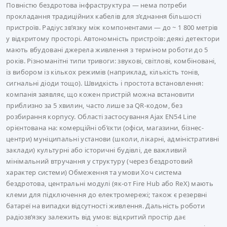
Повністю бездротова інфраструктура — нема потреби
прокладання традиційних кабелів для з’єднання більшості
пристроїв. Радіус зв’язку між компонентами — до ~ 1 800 метрів
у відкритому просторі. Автономність пристроїв: деякі детектори
мають вбудовані джерела живлення з терміном роботи до 5
років. Різноманітні типи тривоги: звукові, світлові, комбіновані,
із вибором із кількох режимів (наприклад, кількість тонів,
сигнальні діоди тощо). Швидкість і простота встановлення:
компанія заявляє, що кожен пристрій можна встановити
приблизно за 5 хвилин, часто лише за QR-кодом, без
розбирання корпусу. Області застосування Ajax EN54 Line
орієнтована на: комерційні об’єкти (офіси, магазини, бізнес-
центри) муніципальні установи (школи, лікарні, адміністративні
заклади) культурні або історичні будівлі, де важливий
мінімальний втручання у структуру (через бездротовий
характер системи) Обмеження та умови Хоч система
бездротова, центральні модулі (як-от Fire Hub або ReX) мають
клеми для підключення до електромережі; також є резервні
батареї на випадки відсутності живлення. Дальність роботи
радіозв’язку залежить від умов: відкритий простір дає