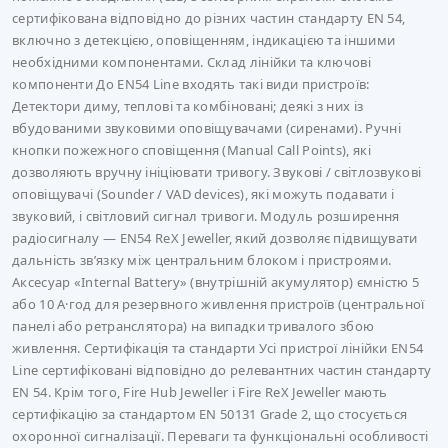
сертифікована відповідно до різних частин стандарту EN 54,
включно з детекцією, оповіщенням, індикацією та іншими
необхідними компонентами. Склад лінійки та ключові
компоненти До EN54 Line входять такі види пристроїв:
Детектори диму, теплові та комбіновані; деякі з них із
вбудованими звуковими оповіщувачами (сиренами). Ручні
кнопки пожежного сповіщення (Manual Call Points), які
дозволяють вручну ініціювати тривогу. Звукові / світлозвукові
оповіщувачі (Sounder / VAD devices), які можуть подавати і
звуковий, і світловий сигнал тривоги. Модуль розширення
радіосигналу — EN54 ReX Jeweller, який дозволяє підвищувати
дальність зв’язку між центральним блоком і пристроями.
Аксесуар «Internal Battery» (внутрішній акумулятор) ємністю 5
або 10 А·год для резервного живлення пристроїв (центральної
панелі або ретранслятора) на випадки тривалого збою
живлення. Сертифікація та стандарти Усі пристрої лінійки EN54
Line сертифіковані відповідно до релевантних частин стандарту
EN 54. Крім того, Fire Hub Jeweller і Fire ReX Jeweller мають
сертифікацію за стандартом EN 50131 Grade 2, що стосується
охоронної сигналізації. Переваги та функціональні особливості