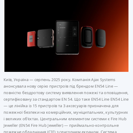
Київ, Україна — серпень 2025 року. Компанія Ajax Systems
анонсувала нову серію пристроїв під брендом EN54 Line —
повністю бездротову систему виявлення пожежі та оповіщення,
сертифіковану за стандартом EN 54. Що таке EN54 Line EN54 Line
— це лінійка із 15 пристроїв та 3 аксесуарів призначена для
пожежної безпеки на комерційних, муніципальних, культурних
і великих об’єктах. Центральним елементом системи є Fire Hub
Jeweller (EN54 Fire Hub Jeweller) — приймально-контрольне
пожежне обладнання (CIE) з сенсорним екраном. Система